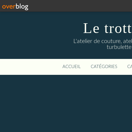
Le trot
L'atelier de couture, at
turbulette
ACCUEIL
CATÉGORIES
C