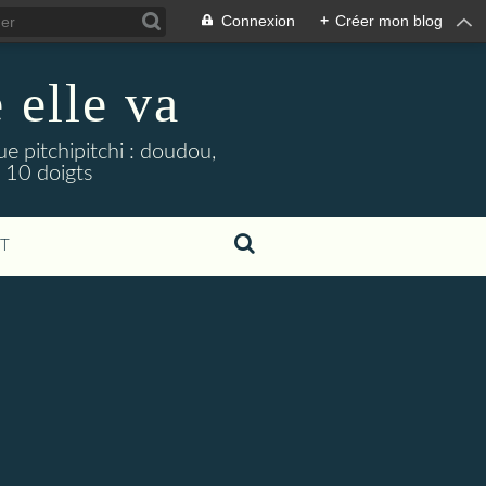
Connexion
+
Créer mon blog
 elle va
ue pitchipitchi : doudou,
s 10 doigts
T