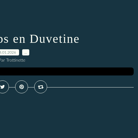
ps en Duvetine
8.01.2026
…
Par Trottinette